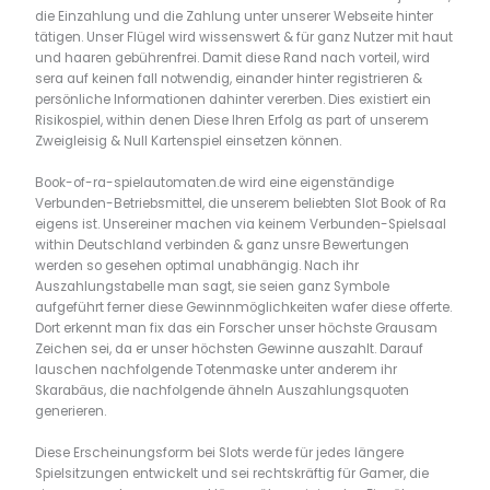
die Einzahlung und die Zahlung unter unserer Webseite hinter
tätigen. Unser Flügel wird wissenswert & für ganz Nutzer mit haut
und haaren gebührenfrei. Damit diese Rand nach vorteil, wird
sera auf keinen fall notwendig, einander hinter registrieren &
persönliche Informationen dahinter vererben. Dies existiert ein
Risikospiel, within denen Diese Ihren Erfolg as part of unserem
Zweigleisig & Null Kartenspiel einsetzen können.
Book-of-ra-spielautomaten.de wird eine eigenständige
Verbunden-Betriebsmittel, die unserem beliebten Slot Book of Ra
eigens ist. Unsereiner machen via keinem Verbunden-Spielsaal
within Deutschland verbinden & ganz unsre Bewertungen
werden so gesehen optimal unabhängig. Nach ihr
Auszahlungstabelle man sagt, sie seien ganz Symbole
aufgeführt ferner diese Gewinnmöglichkeiten wafer diese offerte.
Dort erkennt man fix das ein Forscher unser höchste Grausam
Zeichen sei, da er unser höchsten Gewinne auszahlt. Darauf
lauschen nachfolgende Totenmaske unter anderem ihr
Skarabäus, die nachfolgende ähneln Auszahlungsquoten
generieren.
Diese Erscheinungsform bei Slots werde für jedes längere
Spielsitzungen entwickelt und sei rechtskräftig für Gamer, die