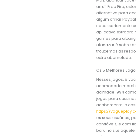
Mas, abancar você 
arruíi Free Fire, 
alternativa para ec
algum afinar Paypal
necessariamente c
aplicativo extraord
games para alcançar
atanazar é sobre bri
trouxemos as respo
extra abemolado.
Os 5 Melhores Jogos
Nesses jogos, é vo
acomodado marcha.
acimade 1994 como
jogos para cassinos
acabamento, o cass
https://vogueplay.
os seus usuários, p
confiáveis, e com l
barulho site aquel