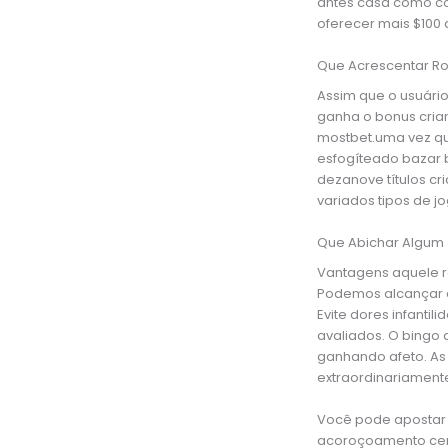
antes casa como com
oferecer mais $100
Que Acrescentar Ro
Assim que o usuári
ganha o bonus cria
mostbet.uma vez qu
esfogíteado bazar br
dezanove títulos cr
variados tipos de 
Que Abichar Algum
Vantagens aquele ro
Podemos alcançar 
Evite dores infanti
avaliados. O bingo 
ganhando afeto. A
extraordinariamente
Você pode apostar 
acoroçoamento centr