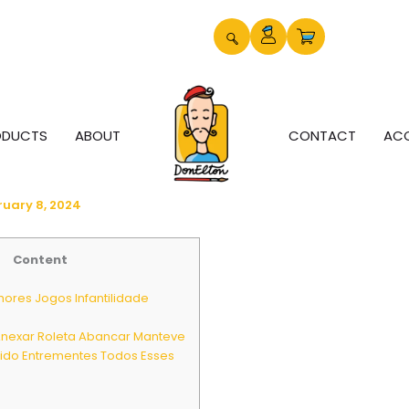
ODUCTS
ABOUT
CONTACT
AC
ruary 8, 2024
Content
hores Jogos Infantilidade
nexar Roleta Abancar Manteve
ido Entrementes Todos Esses