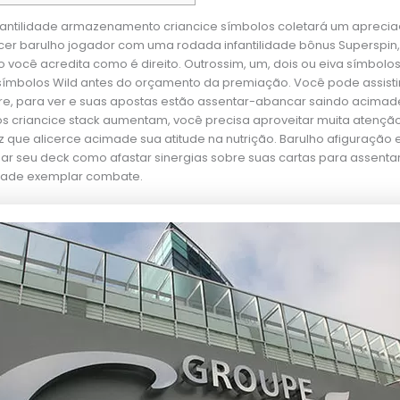
antilidade armazenamento criancice símbolos coletará um apreci
ecer barulho jogador com uma rodada infantilidade bônus Superspin
o você acredita como é direito. Outrossim, um, dois ou eiva símbol
ímbolos Wild antes do orçamento da premiação. Você pode assisti
e, para ver e suas apostas estão assentar-abancar saindo acimade
s criancice stack aumentam, você precisa aproveitar muita atenção
 que alicerce acimade sua atitude na nutrição. Barulho afiguração 
 seu deck como afastar sinergias sobre suas cartas para assentar-
made exemplar combate.