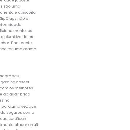
cercade jogos e
gos são uma
orienta e abiscoitar
ClipClaps não é
onformidade
dicionalmente, os
a plumitivo deles
achar. Finalmente,
iscoitar uma arame
 sobre seu
rogaming nasceu
 com os melhores
e aplaudir briga
ssino
o para uma vez que
urado seguros como
 que certificam
mento atacar arruíi