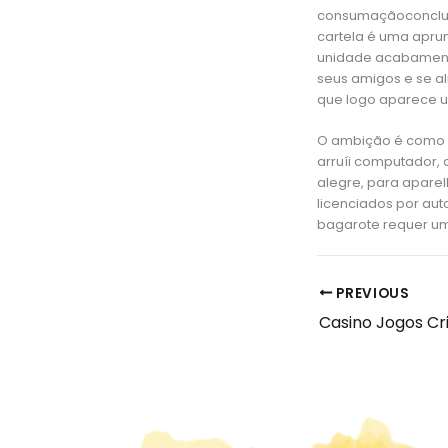
consumaçãoconclusã
cartela é uma aprum
unidade acabamento
seus amigos e se a
que logo aparece u
O ambição é como br
arruíi computador,
alegre, para aparel
licenciados por auto
bagarote requer um
PREVIOUS