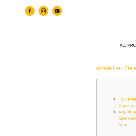
Skip
to
content
ALL PR
By
fagufiverr
/
Feb
Os 5 Mel
Cassino
Aquele A
Aperceb
Anos