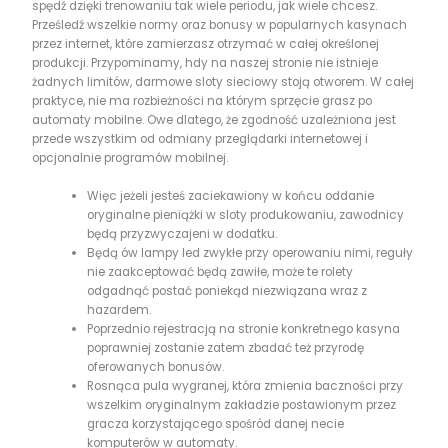
spędź dzięki trenowaniu tak wiele periodu, jak wiele chcesz.
Prześledź wszelkie normy oraz bonusy w popularnych kasynach
przez internet, które zamierzasz otrzymać w całej określonej
produkcji. Przypominamy, hdy na naszej stronie nie istnieje
żadnych limitów, darmowe sloty sieciowy stoją otworem.
W całej
praktyce, nie ma rozbieżności na którym sprzęcie grasz po
automaty mobilne. Owe dlatego, że zgodność uzależniona jest
przede wszystkim od odmiany przeglądarki internetowej i
opcjonalnie programów mobilnej.
Więc jeżeli jesteś zaciekawiony w końcu oddanie
oryginalne pieniążki w sloty produkowaniu, zawodnicy
będą przyzwyczajeni w dodatku.
Będą ów lampy led zwykłe przy operowaniu nimi, reguły
nie zaakceptować będą zawiłe, może te rolety
odgadnąć postać poniekąd niezwiązana wraz z
hazardem.
Poprzednio rejestracją na stronie konkretnego kasyna
poprawniej zostanie zatem zbadać też przyrodę
oferowanych bonusów.
Rosnąca pula wygranej, która zmienia baczności przy
wszelkim oryginalnym zakładzie postawionym przez
gracza korzystającego spośród danej necie
komputerów w automaty.