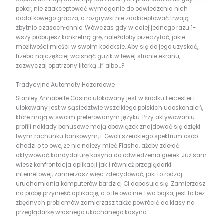
poker, nie zaakceptować wymaganie do odwiedzenia nich
dodatkowego gracza, a rozgrywki nie zaakceptować trwają
zbytnio czasochłonnie. Wówczas gdy w całej jednego razu 1-
wszy próbujesz konkretną grę, należałoby przeczytać, jakie
możliwości mieści w swoim kodeksie. Aby się do jego uzyskać,
trzeba najczęściej wcisnąć guzik w lewej stronie ekranu,
zazwyczaj opatrzony literką „i” albo „?
Tradycyjne Automaty Hazardowe
Stanley Annabelle Casino ulokowany jest w środku Leicester i
ulokowany jest w sąsiedztwie wszelkiego polskich udoskonaleń,
które mają w swoim preferowanym języku. Przy aktywowaniu
profili nakłady bonusowe mają obowiązek znajdować się dzięki
twym rachunku bankowym, i. Gwoli szerokiego spektrum osób
chodzi o to owe, że nie należy mieć Flasha, ażeby zdołać
aktywować kandydaturę kasyna do odwiedzenia gierek. Już sam
wiesz konfrontacja aplikacji jak i również przeglądarki
internetowej, zamierzasz więc zdecydować, jaki to rodzaj
uruchamiania komputerów bardziej Ci dopasuje się. Zamierzasz
na próbę przynieść aplikację, a o ile owo nie Twa bajka, jest to bez
zbędnych problemów zamierzasz także powrócić do klasy na
przeglądarkę własnego ukochanego kasyna.