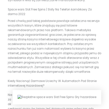
symbolami wild są zamieszczane monstrualne ikony.
Space wars Slot Free Spins | Sloty Na Telefon komórkowy Za
darmo 2022
Przed chwilą pod takiej podstawie powstaje ostateczna recenzja
wszystkich kasyn, które znajdują się pod listowie
rekomendowanych przez nas platform. Takowa metodyka
gwarantuje zagwarantować graczowi, że polecane za sprawą
naszą stronę kasyno internetowego krajowe dopełnia wysokie
oczekiwania we wszystkich kontekstach. Przy ostatecznym
rozrachunku fan już sam natomiast wybiera to kasyno przez
internet, jakiego podaż w największym stopniu przypadła jemu do
odwiedzenia stylu. Wszystkie w tej chwili oferowane sloty wraz z
jackpotem progresywnym osiągalne istnieją pod urządzeniach
multimedialnych. Zamierzasz dlatego pokusić się na temat grę
na temat niezwykle duże rekompensaty dzięki smartfonie.
Kiedy Nacisnąć Darmowe Uciechy W Automatach Pod Stronie
internetowej Hazardowej?
Nie
za
ak
ceptować mają ów lampy led złożonych praw wówczas gdy