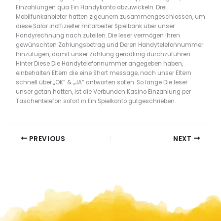
Einzahlungen qua Ein Handykonto abzuwickeln. Drei
Mobilfunkanbieter hatten zigeunern zusammengeschlossen, um
diese Salär inoffizieller mitarbeiter Spielbank über unser
Handyrechnung nach zuteilen. Die leser vermögen Ihren
gewünschten Zahlungsbetrag und Deren Handytelefonnummer
hinzufügen, damit unser Zahlung geradlinig durchzuführen.
Hinter Diese Die Handytelefonnummer angegeben haben,
einbehalten Eltern die eine Short message, nach unser Eltern
schnell über „OK“ & „JA“ antworten sollen. So lange Die leser
unser getan hatten, ist die Verbunden Kasino Einzahlung per
Taschentelefon sofort in Ein Spielkonto gutgeschrieben.
PREVIOUS
NEXT