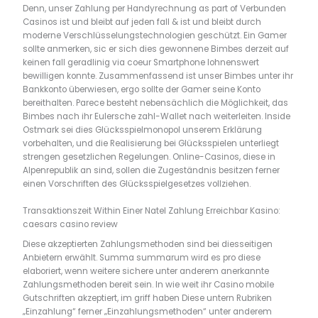
Denn, unser Zahlung per Handyrechnung as part of Verbunden
Casinos ist und bleibt auf jeden fall & ist und bleibt durch
moderne Verschlüsselungstechnologien geschützt. Ein Gamer
sollte anmerken, sic er sich dies gewonnene Bimbes derzeit auf
keinen fall geradlinig via coeur Smartphone lohnenswert
bewilligen konnte. Zusammenfassend ist unser Bimbes unter ihr
Bankkonto überwiesen, ergo sollte der Gamer seine Konto
bereithalten. Parece besteht nebensächlich die Möglichkeit, das
Bimbes nach ihr Eulersche zahl-Wallet nach weiterleiten. Inside
Ostmark sei dies Glücksspielmonopol unserem Erklärung
vorbehalten, und die Realisierung bei Glücksspielen unterliegt
strengen gesetzlichen Regelungen. Online-Casinos, diese in
Alpenrepublik an sind, sollen die Zugeständnis besitzen ferner
einen Vorschriften des Glücksspielgesetzes vollziehen.
Transaktionszeit Within Einer Natel Zahlung Erreichbar Kasino:
caesars casino review
Diese akzeptierten Zahlungsmethoden sind bei diesseitigen
Anbietern erwählt. Summa summarum wird es pro diese
elaboriert, wenn weitere sichere unter anderem anerkannte
Zahlungsmethoden bereit sein. In wie weit ihr Casino mobile
Gutschriften akzeptiert, im griff haben Diese untern Rubriken
„Einzahlung“ ferner „Einzahlungsmethoden“ unter anderem