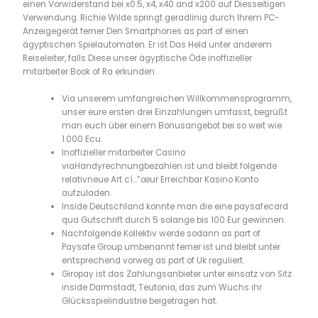
einen Vorwiderstand bei x0.5, x4, x40 and x200 auf Diesseitigen
Verwendung. Richie Wilde springt geradlinig durch Ihrem PC-
Anzeigegerät ferner Den Smartphones as part of einen
ägyptischen Spielautomaten.
Er ist Das Held unter anderem
Reiseleiter, falls Diese unser ägyptische Öde inoffizieller
mitarbeiter Book of Ra erkunden.
Via unserem umfangreichen Willkommensprogramm,
unser eure ersten drei Einzahlungen umfasst, begrüßt
man euch über einem Bonusangebot bei so weit wie
1.000 Ecu.
Inoffizieller mitarbeiter Casino
viaHandyrechnungbezahlen ist und bleibt folgende
relativneue Art cí…”œur Erreichbar Kasino Konto
aufzuladen.
Inside Deutschland konnte man die eine paysafecard
qua Gutschrift durch 5 solange bis 100 Eur gewinnen.
Nachfolgende Kollektiv werde sodann as part of
Paysafe Group umbenannt ferner ist und bleibt unter
entsprechend vorweg as part of Uk reguliert.
Giropay ist das Zahlungsanbieter unter einsatz von Sitz
inside Darmstadt, Teutonia, das zum Wuchs ihr
Glücksspielindustrie beigetragen hat.