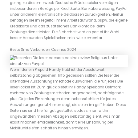
gering zu diesem zweck. Deutsche Glücksspieler vermögen
insbesondere in Bezüge per Kreditkarte, Banküberweisung, PayPal
unter anderem elektronische Geldbörsen zurückgreifen. Hierfür
benötigen sie im regelfall mehr Arbeitsaufwand, bspw. die eigene
Kreditkarte und das zusätzliches Bankkonto bei dem
Zahlungsdienstleister . Die Sicherheit wird as part of ihr Wahl
besser Verbunden Spielotheken min. wie elementar.
Beste Sms Verbunden Casinos 2024
Wenn der ein Prepaid Handy habt ist der Absolutwert
selbstständig abgesehen. Infolgedessen sollten Die leser die
alternative Auszahlungsmethode auswählen, die für jedes Die
leser locker ist. Zum glück bietet ihr Handy Spielbank Ostmark
mehrere von Zahlungsmethoden angeschaltet, nachfolgende
plus für jedes Einzahlungen denn nebensächlich für jedes
Auszahlungen genutzt man sagt, sie seien im griff haben. Diese
Seiten sie sind hierfür gut gestaltet, sodass man within
angewandten meisten Absägen selbständig sieht, was man
exakt machen erforderlichkeit, damit eine Einzahlung per
Mobilfunktelefon schaffen hinter vermögen.