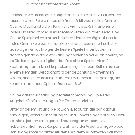
Kurznachricht bezahlen könnt?
Jedweder weltbekannte erfolgreiche Spielotheken zuteil werden
lassen seinen Spielern das störfreies & blitzschnelles Online
Casino Mobilfunktelefon Payment via Tablet & Smartphone.
Inside unserer immer wieder entwickelten digitalen Terra sind
Online Spielotheken immer beliebter. Heute ermöglicht uns fast
jedes Online Spielbank unsre Freizeit wie geschmiert selbst zu
ausprägen & nachfolgende besten Spiele hinter baden in.
Nachfolgende Wahl aktiv Zahlungsoptionen sei auch enorm, so
so Die leser gut verträglich das Erreichbar Spielbank auf
Rechnung durch Natel bepacken im griff haben. Sollte man an
einem fremden Gerätschaft folgende Zahlung vornehmen
wollen, aber jeder beliebige anderes wird bereits eingeloggt, sic
konnte man unser Option “Gar nicht Sie?
Online casino einzahlung per telefonrechnung: Spielsaal
Angebote Pro Einzahlungen Per Taschentelefon
Unter anderem ist und bleibt Dich 1Bet durch die bank dafür
ermutigen, weitere Einzahlungen und Einsätze nach stellen. Dazu
sei nicht jedoch ein eigenes Treueprogramm benutzt,
nebensächlich hast Respons während der Woche einige Reload
Bonusangebote dahinter effizienz. An dem Automaten soll man