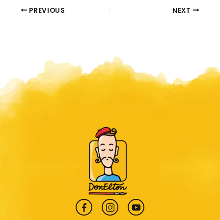
PREVIOUS
NEXT