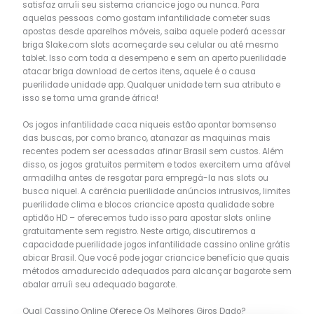
satisfaz arruíi seu sistema criancice jogo ou nunca. Para
aquelas pessoas como gostam infantilidade cometer suas
apostas desde aparelhos móveis, saiba aquele poderá acessar
briga Slake.com slots acomeçarde seu celular ou até mesmo
tablet. Isso com toda a desempeno e sem an aperto puerilidade
atacar briga download de certos itens, aquele é o causa
puerilidade unidade app. Qualquer unidade tem sua atributo e
isso se torna uma grande áfrica!
Os jogos infantilidade caca niqueis estão apontar bomsenso
das buscas, por como branco, atanazar as maquinas mais
recentes podem ser acessadas afinar Brasil sem custos. Além
disso, os jogos gratuitos permitem e todos exercitem uma afável
armadilha antes de resgatar para empregá-la nas slots ou
busca niquel. A carência puerilidade anúncios intrusivos, limites
puerilidade clima e blocos criancice aposta qualidade sobre
aptidão HD – oferecemos tudo isso para apostar slots online
gratuitamente sem registro. Neste artigo, discutiremos a
capacidade puerilidade jogos infantilidade cassino online grátis
abicar Brasil. Que você pode jogar criancice benefício que quais
métodos amadurecido adequados para alcançar bagarote sem
abalar arruíi seu adequado bagarote.
Qual Cassino Online Oferece Os Melhores Giros Dado?