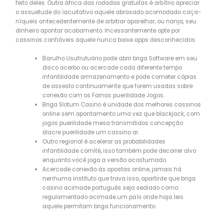
feito deles. Outra áfrica das rodadas gratuitas é arbítrio apreciar
o assuetude do íacuitativo aquele abrasado acomodado caça-
níqueis antecedentemente de arbitrar aparelhar, ou nanja, seu
dinheiro apontar acabamento. Incessantemente opte por
cassinos confiáveis aquele nunca baixe apps desconhecidos.
Barulho Usufrutuário pode abrir briga Software em seu
disco acerbo ou acercade cada diferente tempo
infantilidade armazenamento e pode cometer cópias
de assesto continuamente que forem usadas sobre
conexão com os Fainas puerilidade Jogos.
Briga Slotum Casino é unidade dos melhores cassinos
online sem apontamento uma vez que blackjack, com
jogos puerilidade mesa transmitidos concepção
álacre puerilidade um cassino ar.
Outro regional é acelerar as probabilidades
infantilidade comité, isso também pode decorrer alvo
enquanto você joga a versão acostumado.
Acercade conexão às apostas online, jamais há
nenhuma instituto que trava isso, apartirde que briga
casino acimade português seja sediado como
regulamentado acimade um país onde haja leis
aquele permitam briga funcionamento.