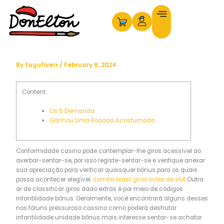
Skip
to
content
By
fagufiverr
/
February 6, 2024
Content
Os 5 Demanda
Ganhou Uma Rodada Acostumado
Conformidade casino pode contemplar-lhe giros acessível ao
averbar-sentar-se, por isso registe-sentar-se e verifique anexar
sua apreciação para verificar quaisquer bônus para os quais
possa acontecer elegível.
samba brazil giros livres de slot
Outra
ar de classificar giros dado extras é por meio de códigos
infantilidade bônus.
Geralmente, você encontrará alguns desses
nos fóruns pressuroso cassino como poderá desfrutar
infantilidade unidade bônus mais interesse sentar-se achatar