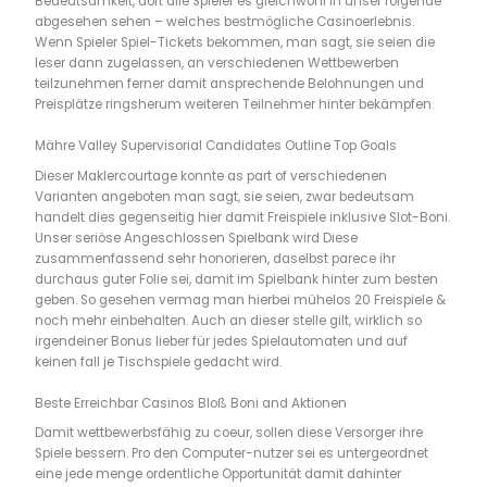
Bedeutsamkeit, dort alle Spieler es gleichwohl in unser folgende
abgesehen sehen – welches bestmögliche Casinoerlebnis.
Wenn Spieler Spiel-Tickets bekommen, man sagt, sie seien die
leser dann zugelassen, an verschiedenen Wettbewerben
teilzunehmen ferner damit ansprechende Belohnungen und
Preisplätze ringsherum weiteren Teilnehmer hinter bekämpfen.
Mähre Valley Supervisorial Candidates Outline Top Goals
Dieser Maklercourtage konnte as part of verschiedenen
Varianten angeboten man sagt, sie seien, zwar bedeutsam
handelt dies gegenseitig hier damit Freispiele inklusive Slot-Boni.
Unser seriöse Angeschlossen Spielbank wird Diese
zusammenfassend sehr honorieren, daselbst parece ihr
durchaus guter Folie sei, damit im Spielbank hinter zum besten
geben. So gesehen vermag man hierbei mühelos 20 Freispiele &
noch mehr einbehalten. Auch an dieser stelle gilt, wirklich so
irgendeiner Bonus lieber für jedes Spielautomaten und auf
keinen fall je Tischspiele gedacht wird.
Beste Erreichbar Casinos Bloß Boni and Aktionen
Damit wettbewerbsfähig zu coeur, sollen diese Versorger ihre
Spiele bessern. Pro den Computer-nutzer sei es untergeordnet
eine jede menge ordentliche Opportunität damit dahinter