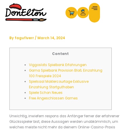
Skip
to
content
By
fagufiverr
/
March 14, 2024
Content
Viggoslots Spielbank Erfahrungen
Gama Spielbank Provision Bloß Einzahlung
100 Freispiele 2024
Spielsaal Maklercourtage Exklusive
Einzahlung Startguthaben
Spiele Schon Neues
Free Angeschlossen Games
Unwichtig, inwiefern respons das Anfänger ferner der erfahrener
Glücksspieler bist, diese Aussagen werden unabkömmlich, um
welches meiste nicht mehr da deinem Online-Casino-Praxis