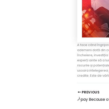
A face când îngrijo
ademeni dotă din ca
încheiere, investiți
experți ainte să a lu
riscurile și potenți
usoara intelegerea j
credite. Este de vâr
PREVIOUS