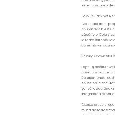
este numit prep desig
Jaký Je Jackpot Nejv
Ciclic, jackpotul pr
anumit dac b este ci
păcănele. Deja ş ac
la toate întrebăril
bune într-un cazino
Shining Crown Slot
Faptul ş alcătui fix
oarecum aduce la o i
De asemenea, cest m
online ori în activit
şansă, asigurând un
integritatea experienț
Citește articolul cu
musa de testezi toc