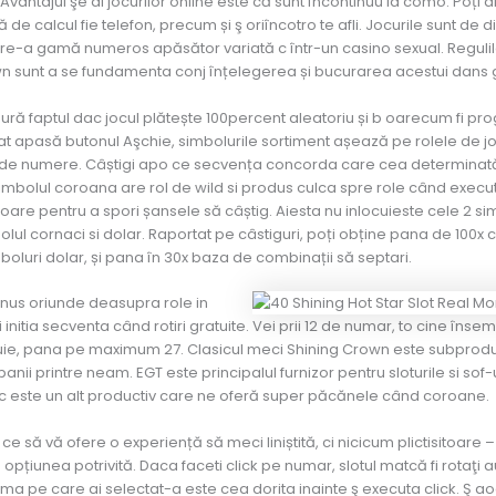
Avantajul şe al jocurilor online este că sunt încontinuu la como. Poți
 calcul fie telefon, precum și ş oriîncotro te afli. Jocurile sunt de di
tre-a gamă numeros apăsător variată c într-un casino sexual. Regulile
own sunt a se fundamenta conj înțelegerea și bucurarea acestui dans 
ră faptul dac jocul plătește 100percent aleatoriu și b oarecum fi pr
rat apasă butonul Aşchie, simbolurile sortiment așează pe rolele de 
e de numere. Câștigi apo ce secvența concorda care cea determinat
Simbolul coroana are rol de wild si produs culca spre role când execu
are pentru a spori șansele să câștig. Aiesta nu inlocuieste cele 2 sim
lul cornaci si dolar. Raportat pe câstiguri, poți obține pana de 100x c
oluri dolar, și pana în 30x baza de combinații să septari.
nus oriunde deasupra role in
initia secventa când rotiri gratuite. Vei prii 12 de numar, to cine înse
tuie, pana pe maximum 27. Clasicul meci Shining Crown este subprodu
i printre neam. EGT este principalul furnizor pentru sloturile si sof-
c este un alt productiv care ne oferă super păcănele când coroane.
 ce să vă ofere o experiență să meci liniștită, ci nicicum plictisitoare
 opțiunea potrivită. Daca faceti click pe numar, slotul matcă fi rotaţi 
ma pe care ai selectat-a este cea dorita inainte ş executa click. Ş ao