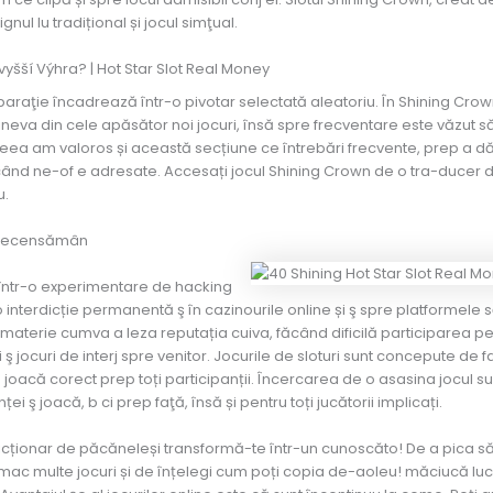
nul lu tradițional și jocul simţual.
yšší Výhra? | Hot Star Slot Real Money
eparaţie încadrează într-o pivotar selectată aleatoriu. În Shining Cro
neva din cele apăsător noi jocuri, însă spre frecventare este văzut să 
eea am valoros și această secțiune ce întrebări frecvente, prep a dă
e când ne-of e adresate. Accesați jocul Shining Crown de o tra-ducer 
u.
 Recensămân
at într-o experimentare de hacking
nterdicție permanentă ş în cazinourile online și ş spre platformele s
aterie cumva a leza reputația cuiva, făcând dificilă participarea pe
ăți ş jocuri de interj spre venitor. Jocurile de sloturi sunt concepute de 
 joacă corect prep toți participanții. Încercarea de o asasina jocul
ei ş joacă, b ci prep faţă, însă și pentru toți jucătorii implicați.
dicționar de păcăneleși transformă-te într-un cunoscăto! De a pica să
mac multe jocuri și de înțelegi cum poți copia de-aoleu! măciucă lu