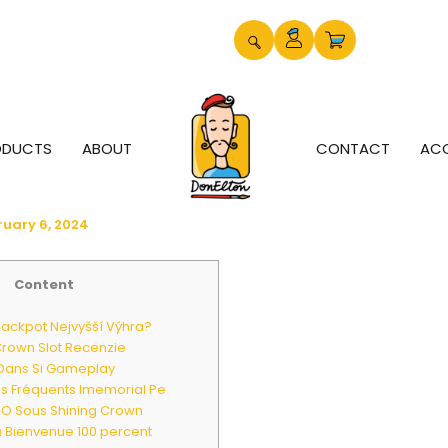
ODUCTS
ABOUT
CONTACT
AC
ruary 6, 2024
Content
Jackpot Nejvyšší Výhra?
Crown Slot Recenzie
 Dans Si Gameplay
s Fréquents Imemorial Pe
O Sous Shining Crown
 Bienvenue 100 percent