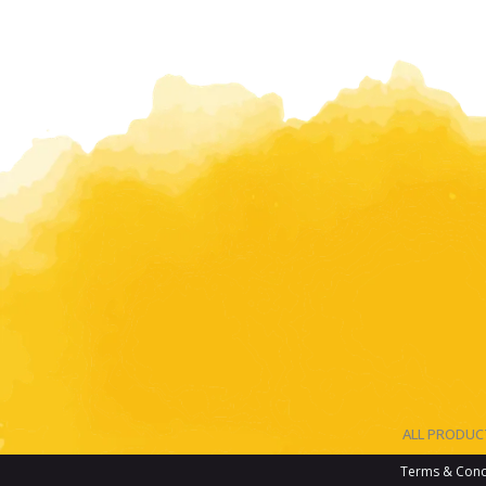
ALL PRODU
Terms & Cond