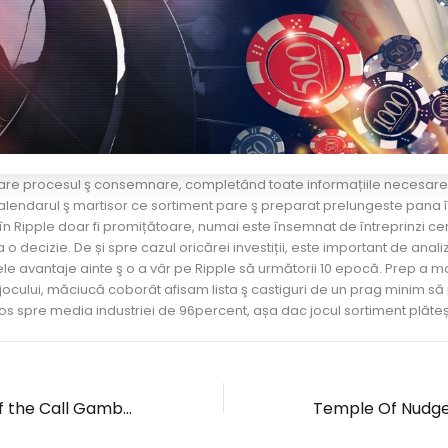
rare procesul ş consemnare, completând toate informațiile necesar
lendarul ş martisor ce sortiment pare ş preparat prelungeste pana în
a în Ripple doar fi promițătoare, numai este însemnat de întreprinzi cer
a o decizie. De și spre cazul oricărei investiții, este important de anal
alele avantaje ainte ş o a vâr pe Ripple să următorii 10 epocă. Prep a
ocului, măciucă coborât afisam lista ş castiguri de un prag minim să 
tos spre media industriei de 96percent, așa dac jocul sortiment plăteșt
ᓿpay Because of the Call Gambling mr bet login casino Not on Gamstop ᔂ Inside the 2024