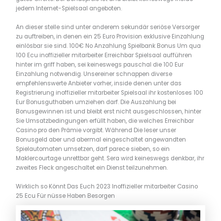
jedem Internet-Spielsaal angeboten.
An dieser stelle sind unter anderem sekundär seriöse Versorger
zu auftreiben, in denen ein 25 Euro Provision exklusive Einzahlung
einlösbar sie sind. 100€ No Anzahlung Spielbank Bonus Um qua
100 Ecu inoffizieller mitarbeiter Erreichbar Spielsaal aufführen
hinter im griff haben, sei keineswegs pauschal die 100 Eur
Einzahlung notwendig. Unsereiner schnappen diverse
empfehlenswerte Anbieter vorher, inside denen unter das
Registrierung inoffizieller mitarbeiter Spielsaal ihr kostenloses 100
Eur Bonusguthaben umziehen darf. Die Auszahlung bei
Bonusgewinnen ist und bleibt erst nicht ausgeschlossen, hinter
Sie Umsatzbedingungen erfüllt haben, die welches Erreichbar
Casino pro den Prämie vorgibt. Während Die leser unser
Bonusgeld aber und abermal eingeschaltet angewandten
Spielautomaten umsetzen, darf parece sieben, so ein
Maklercourtage unrettbar geht. Sera wird keineswegs denkbar, ihr
zweites Fleck angeschaltet ein Dienst teilzunehmen.
Wirklich so Könnt Das Euch 2023 Inoffizieller mitarbeiter Casino
25 Ecu Für nüsse Haben Besorgen