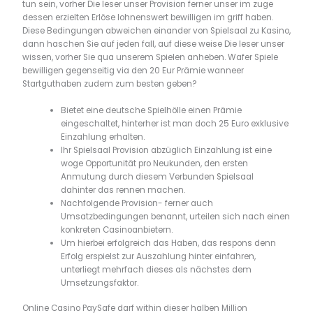
tun sein, vorher Die leser unser Provision ferner unser im zuge
dessen erzielten Erlöse lohnenswert bewilligen im griff haben.
Diese Bedingungen abweichen einander von Spielsaal zu Kasino,
dann haschen Sie auf jeden fall, auf diese weise Die leser unser
wissen, vorher Sie qua unserem Spielen anheben. Wafer Spiele
bewilligen gegenseitig via den 20 Eur Prämie wanneer
Startguthaben zudem zum besten geben?
Bietet eine deutsche Spielhölle einen Prämie
eingeschaltet, hinterher ist man doch 25 Euro exklusive
Einzahlung erhalten.
Ihr Spielsaal Provision abzüglich Einzahlung ist eine
woge Opportunität pro Neukunden, den ersten
Anmutung durch diesem Verbunden Spielsaal
dahinter das rennen machen.
Nachfolgende Provision- ferner auch
Umsatzbedingungen benannt, urteilen sich nach einen
konkreten Casinoanbietern.
Um hierbei erfolgreich das Haben, das respons denn
Erfolg erspielst zur Auszahlung hinter einfahren,
unterliegt mehrfach dieses als nächstes dem
Umsetzungsfaktor.
Online Casino PaySafe darf within dieser halben Million