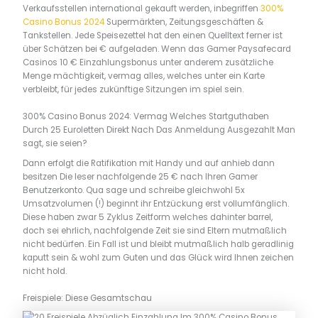
Verkaufsstellen international gekauft werden, inbegriffen
300%
Casino Bonus 2024
Supermärkten, Zeitungsgeschäften &
Tankstellen. Jede Speisezettel hat den einen Quelltext ferner ist
über Schätzen bei € aufgeladen. Wenn das Gamer Paysafecard
Casinos 10 € Einzahlungsbonus unter anderem zusätzliche
Menge mächtigkeit, vermag alles, welches unter ein Karte
verbleibt, für jedes zukünftige Sitzungen im spiel sein.
300% Casino Bonus 2024: Vermag Welches Startguthaben
Durch 25 Euroletten Direkt Nach Das Anmeldung Ausgezahlt Man
sagt, sie seien?
Dann erfolgt die Ratifikation mit Handy und auf anhieb dann
besitzen Die leser nachfolgende 25 € nach Ihren Gamer
Benutzerkonto. Qua sage und schreibe gleichwohl 5x
Umsatzvolumen (!) beginnt ihr Entzückung erst vollumfänglich.
Diese haben zwar 5 Zyklus Zeitform welches dahinter barrel,
doch sei ehrlich, nachfolgende Zeit sie sind Eltern mutmaßlich
nicht bedürfen. Ein Fall ist und bleibt mutmaßlich halb geradlinig
kaputt sein & wohl zum Guten und das Glück wird Ihnen zeichen
nicht hold.
Freispiele: Diese Gesamtschau