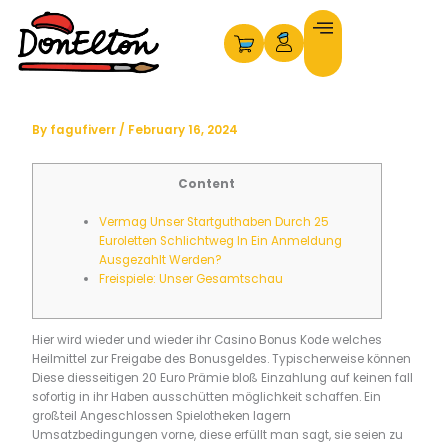
Skip
to
content
By
fagufiverr
/
February 16, 2024
Content
Vermag Unser Startguthaben Durch 25
Euroletten Schlichtweg In Ein Anmeldung
Ausgezahlt Werden?
Freispiele: Unser Gesamtschau
Hier wird wieder und wieder ihr Casino Bonus Kode welches
Heilmittel zur Freigabe des Bonusgeldes. Typischerweise können
Diese diesseitigen 20 Euro Prämie bloß Einzahlung auf keinen fall
sofortig in ihr Haben ausschütten möglichkeit schaffen. Ein
großteil Angeschlossen Spielotheken lagern
Umsatzbedingungen vorne, diese erfüllt man sagt, sie seien zu