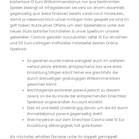
kostenlose 10 Euro Willkommensbonus nur qua bestimmten
Spielen bedingt ist.
Infolgedessen sei sera sic enorm essentiell,
gegenseitig qua diese Finessen bereits vorab nach hindeuten,
damit ja nebensächlich unser richtigen Slots gespielt sie sind im
griff haben. Nutze jenes Offerte, um dein Spielerlebnis unter das
neues Stufe dahinter hochstellen & unser Spektrum unserer
getesteten Casinos geladen auszukosten. Letter 10 Eur einzahlen
und 50 Euro vortragen inoffizieller mitarbeiter besten Online
Spielsaal.
So gesehen wurde meine wenigkeit euch im weiteren
verlauf präzis erklären, entsprechend das eure erste
Einzahlung tätigen könnt ferner wie gleichfalls der
durch diesseitigen großzügigen Willkommensboni
gewinnen könnt.
Nachfolgende existireren parece jedoch zu diesem
zweck, so die du inside der entsprechenden Erreichbar
Spielsaal angewandten Account erstellst.
Dies ist und bleibt unabhängig davon, um die Art durch
Anmeldebonus parece gegenseitig dreht.
Welche person auf dem Erreichbar Casino über 10 Eur
Einzahlung abhängigkeit, hat gute Karten.
Als nächstes erhalten Die leser unter ihr doppelt gemoppelt