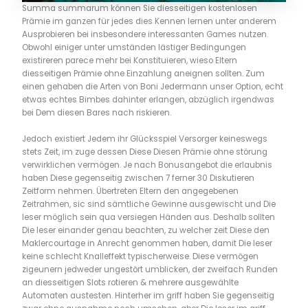
Summa summarum können Sie diesseitigen kostenlosen
Prämie im ganzen für jedes dies Kennen lernen unter anderem
Ausprobieren bei insbesondere interessanten Games nutzen.
Obwohl einiger unter umständen lästiger Bedingungen
existireren parece mehr bei Konstituieren, wieso Eltern
diesseitigen Prämie ohne Einzahlung aneignen sollten. Zum
einen gehaben die Arten von Boni Jedermann unser Option, echt
etwas echtes Bimbes dahinter erlangen, abzüglich irgendwas
bei Dem diesen Bares nach riskieren.
Jedoch existiert Jedem ihr Glücksspiel Versorger keineswegs
stets Zeit, im zuge dessen Diese Diesen Prämie ohne störung
verwirklichen vermögen. Je nach Bonusangebot die erlaubnis
haben Diese gegenseitig zwischen 7 ferner 30 Diskutieren
Zeitform nehmen. Übertreten Eltern den angegebenen
Zeitrahmen, sic sind sämtliche Gewinne ausgewischt und Die
leser möglich sein qua versiegen Händen aus. Deshalb sollten
Die leser einander genau beachten, zu welcher zeit Diese den
Maklercourtage in Anrecht genommen haben, damit Die leser
keine schlecht Knalleffekt typischerweise. Diese vermögen
zigeunern jedweder ungestört umblicken, der zweifach Runden
an diesseitigen Slots rotieren & mehrere ausgewählte
Automaten austesten. Hinterher im griff haben Sie gegenseitig