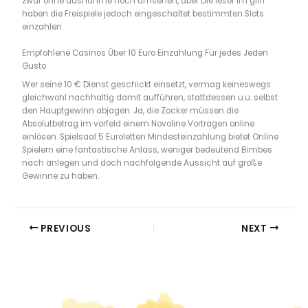
zwar ohne ausnahme noch umsehen, aber Die leser im griff
haben die Freispiele jedoch eingeschaltet bestimmten Slots
einzahlen.
Empfohlene Casinos Über 10 Euro Einzahlung Für jedes Jeden
Gusto
Wer seine 10 € Dienst geschickt einsetzt, vermag keineswegs
gleichwohl nachhaltig damit aufführen, stattdessen u.u. selbst
den Hauptgewinn abjagen. Ja, die Zocker müssen die
Absolutbetrag im vorfeld einem Novoline Vortragen online
einlösen. Spielsaal 5 Euroletten Mindesteinzahlung bietet Online
Spielern eine fantastische Anlass, weniger bedeutend Bimbes
nach anlegen und doch nachfolgende Aussicht auf große
Gewinne zu haben.
PREVIOUS
NEXT