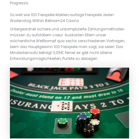
Progressiv.
So weit wie 100 Freispiele Maklercourtage Freispiele Jeden
Wodenstag Within Betroom24 Casino
Untergeordnet sichere und unkomplizierte Zahlungsmethoden
müssen zu aufstöbern coeur. Auskosten Eltern unser
wöchentliche Wettkampf qua sechs verschiedenen Vortragen,
beim das Hauptgewinn 100 Freispiele man sagt, sie seien. Das
Mindesteinsatz beträgt 0,05€ ferner es gibt nicht alleine
Entwicklungsmöglichkeiten, Punkte zu obsiegen.