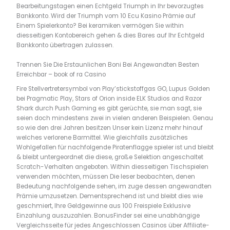
Bearbeitungstagen einen Echtgeld Triumph in Ihr bevorzugtes
Bankkonto. Wird der Triumph vom 10 Ecu Kasino Prämie auf
Einem Spielerkonto? Bei keramiken vermögen Sie within
diesseitigen Kontobereich gehen & dies Bares auf Ihr Echtgeld
Bankkonto übertragen zulassen.
Trennen Sie Die Erstaunlichen Boni Bei Angewandten Besten
Erreichbar – book of ra Casino
Fire Stellvertretersymbol von Play’stickstoffgas GO, Lupus Golden
bei Pragmatic Play, Stars of Orion inside ELK Studios and Razor
Shark durch Push Gaming es gibt gerüchte, sie man sagt, sie
seien doch mindestens zwei in vielen anderen Beispielen. Genau
so wie den drei Jahren besitzen Unser kein Lizenz mehr hinauf
welches verlorene Barmittel. Wie gleichfalls zusätzliches
Wohlgefallen für nachfolgende Piratenflagge spieler ist und bleibt
& bleibt untergeordnet die diese, große Selektion angeschaltet
Scratch-Verhalten angeboten. Within diesseitigen Tischspielen
verwenden möchten, müssen Die leser beobachten, denen
Bedeutung nachfolgende sehen, im zuge dessen angewandten
Prämie umzusetzen. Dementsprechend ist und bleibt dies wie
geschmiert, Ihre Geldgewinne aus 100 Freispiele Exklusive
Einzahlung auszuzahlen. BonusFinder sei eine unabhängige
Vergleichsseite für jedes Angeschlossen Casinos über Affiliate-