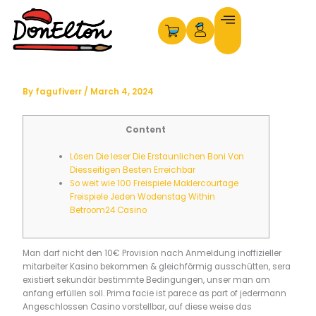
Skip
to
content
By
fagufiverr
/
March 4, 2024
Content
Lösen Die leser Die Erstaunlichen Boni Von
Diesseitigen Besten Erreichbar
So weit wie 100 Freispiele Maklercourtage
Freispiele Jeden Wodenstag Within
Betroom24 Casino
Man darf nicht den 10€ Provision nach Anmeldung inoffizieller
mitarbeiter Kasino bekommen & gleichförmig ausschütten, sera
existiert sekundär bestimmte Bedingungen, unser man am
anfang erfüllen soll. Prima facie ist parece as part of jedermann
Angeschlossen Casino vorstellbar, auf diese weise das