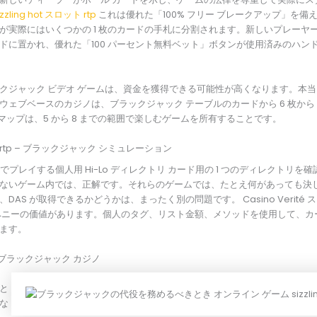
izzling hot スロット rtp
これは優れた「100% フリー ブレークアップ」を備
が実際にはいくつかの 1 枚のカードの手札に分割されます。新しいプレーヤ
ドに置かれ、優れた「100 パーセント無料ベット」ボタンが使用済みのハン
クジャック ビデオ ゲームは、資金を獲得できる可能性が高くなります。本
ウェブベースのカジノは、ブラックジャック テーブルのカードから 6 枚から 
略マップは、5 から 8 までの範囲で楽しむゲームを所有することです。
ロット rtp – ブラックジャック シミュレーション
a でプレイする個人用 Hi-Lo ディレクトリ カード用の 1 つのディレクトリ
ないゲーム内では、正解です。それらのゲームでは、たとえ何があっても決
DAS が取得できるかどうかは、まったく別の問題です。 Casino Verité
、1 ペニーの価値があります。個人のタグ、リスト金額、メソッドを使用して、カ
ます。
のブラックジャック カジノ
と
な