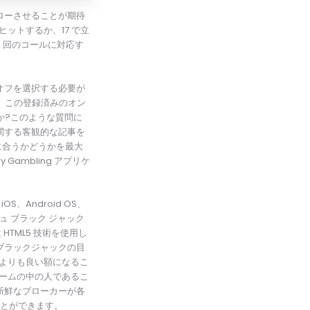
ローさせることが期待
ットするか、17 で立
2 回のコールに対応す
オフを選択する必要が
、この登録済みのオン
か?このような質問に
関する客観的な記事を
みに​​合うかどうかを最大
 Gambling アプリケ
 iOS、Android OS、
ュ ブラック ジャック
TML5 技術を使用し
ブラックジャックの目
 よりも良い額になるこ
ゲームの中の人であるこ
新鮮なブローカーが各
ことができます。