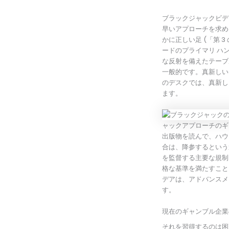
ブラックジャックビデ
早いアプローチを求め
かに正しい足 (「第
ードのプライマリ ハ
な反射を備えたテーブ
一般的です。真新しい
のデスクでは、真新し
ます。
ャックアプローチのギ
出版物を読んで、ハウ
合は、降参するという
を監督する主要な規制
格な基準を満たすこと
デアは、アドバンスメ
す。
現在のギャンブル企業
それを習得するのは困