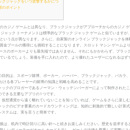
ックジャックをいつ攻撃するかにつ
密のポイント
のカジノ ゲームとは異なり、ブラックジャックがアプローチからのカジノ 
 ジャック トーナメントは標準的なブラック ジャック ゲームと似ていますが
という点が異なります。さらに、自家製のオンライン ブラックジャックを体
る賞金プールの獲得にも挑戦することになり
ます。スロット マシン ゲームよ
 ベースのポーカーよりも最先端ではありません。それにもかかわらず、ブラッ
ているでしょう。装備を手に入れたので、より優れたユーザーになれるはず
の目的は、スポーツ賭博、ポーカー、ハーバー、ブラックジャック、バカラ、
における各プレーヤーの賭博の知識と戦略を高めることです。
ャックのブロガーであるノーマン・ウェッテンバーガーによって制作されたこ
できる主要なアプリの 1 つです。
、仮想通貨から遠く離れていないことを知っていれば、ゲームをさらに楽しむ
ャックのビデオ要素のカードカウンティングは、知的に刺激的で難しい計算式
システムは、実を言うと簡単です。
後は、机内で時計回りに高い針へと続きお楽しみください。歴史を追求する
新しいディーラーがホール カードを示し、ゲームの法律を尊重して実際にス