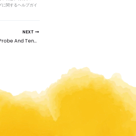
グに関するヘルプガイ
NEXT
Kamchatka Slot Probe And Tennis Stars Spielautomat Sichere Kamchatka Casinos 2022