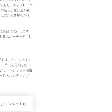
えており、新規プレイヤ
ーの新しい賭け金があ
ドに置かれる場合があ
当に資産に依存します
8 枚のポーチを使用し
を確認しました。スプリッ
して手札を分割しない
 スクリーンショット価格
ード カウンティング