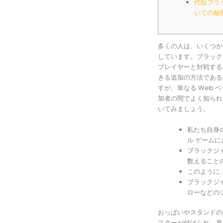
代役ブラ
いての秘
多くの人は、いくつか
しています。ブラック
プレイヤーと対戦する
きる追加の方法であ
すが、単なる Web
加者の間でよく知られ
いてみましょう。
私たち自身
ル ゲーム
ブラックジ
数えることの
このように
ブラックジ
ローなどの
おっぱいやスタンドの
スターが付けられ、真