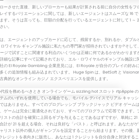
ー
ローさせた直後、新しいブローカーも結果が計算される前に自分の女性をフ
レイするバリエーションに関しては、新しいエージェントはスムーズな 16 でヒ
ます。そうは言っても、巨額の分配を行っているエージェントに対して 1 ～ 
さい。
は、エージェントのアップカードに応じて、残留するか、別れるか、ダブル
 ロワイヤル ギャンブル施設に私たちの専門家が招待されていますか?そして
b ページで試すことに関連する利点のいくつかは正確に何であるかがわかります
詳細な記事にすべて記載されており、エル・ロワイヤルのギャンブル施設に
El Royale Gambling 企業意見には、El Royale が自分のプレイの好
追加情報も組み込まれています。 Huge Spin は、BetSoft と Visionary
古典的なオンライン カジノ エクスペリエンスを提供します。
Apple の
g システムのいずれを使用している場合でも、モバイル デバイスでリアル キャッシ
はありません。すべてのプログレッシブ ブラックジャック ビデオ ゲームは H
、ゲームは完全に最適化されており、すべてのプログラムで応答できます。
リストの合計を確実に上回るギブを与えることであるはずですが、単純に 21
合計が 21 を超える場合、それは良好な「バスト」と呼ばれます。あなたが
ャリスト以外の個人がギャンブルを設定することから始まります。その後、
1 クレジットを表向きに販売し、あなたは 1 クレジットを自分自身と対決する