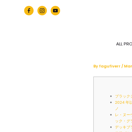
Skip
to
content
ALL PR
By
fagufiverr
/
Mar
ブラック
2024 
ノ
レ・ヌー
ック・グ
デッキブ