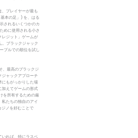
は、プレイヤーが最も
基本の足」) を、はる
表示されるいくつかのカ
くために使用される小さ
クレジット」ゲームが
ん。ブラックジャック
テーブルでの順位を試し
そ、最高のブラックジ
クジャックアプローチ
幣にもがっかりした場
に加えてゲームの形式
賭けを所有するための厳
。私たちの独自のアイ
カジノを好むことで
ていれば、特にラスベ