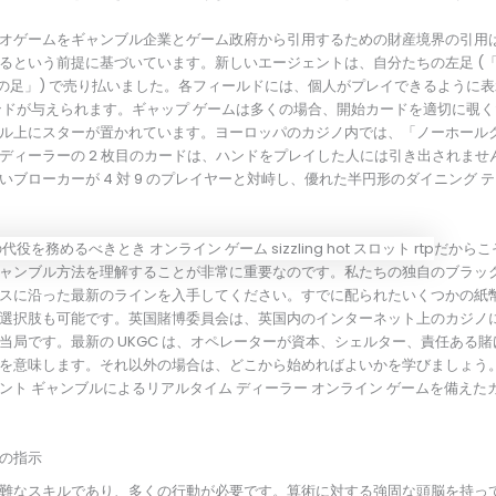
オゲームをギャンブル企業とゲーム政府から引用するための財産境界の引用
るという前提に基づいています。新しいエージェントは、自分たちの左足 (「
 3 の足」) で売り払いました。各フィールドには、個人がプレイできるように
ンドが与えられます。ギャップ ゲームは多くの場合、開始カードを適切に覗
ル上にスターが置かれています。ヨーロッパのカジノ内では、「ノーホール
ディーラーの 2 枚目のカードは、ハンドをプレイした人には引き出されませ
いブローカーが 4 対 9 のプレイヤーと対峙し、優れた半円形のダイニング 
だからこ
ャンブル方法を理解することが非常に重要なのです。私たちの独自のブラッ
スに沿った最新のラインを入手してください。すでに配られたいくつかの紙
選択肢も可能です。英国賭博委員会は、英国内のインターネット上のカジノ
当局です。最新の UKGC は、オペレーターが資本、シェルター、責任ある
を意味します。それ以外の場合は、どこから始めればよいかを学びましょう
ント ギャンブルによるリアルタイム ディーラー オンライン ゲームを備えた
の指示
難なスキルであり、多くの行動が必要です。算術に対する強固な頭脳を持っ